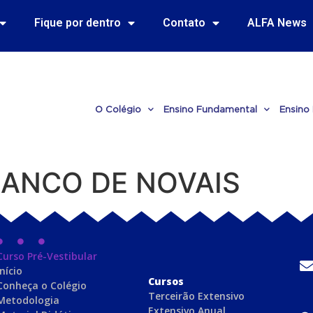
Fique por dentro
Contato
ALFA News
O Colégio
Ensino Fundamental
Ensino
ANCO DE NOVAIS
Curso Pré-Vestibular
Início
C
ursos
Conheça o Colégio
Terceirão Extensivo
Metodologia
Extensivo Anual