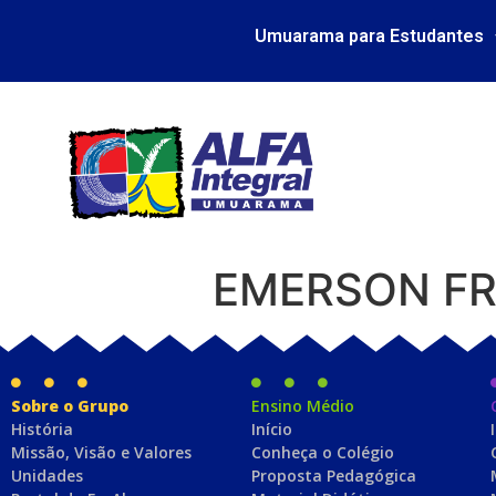
Umuarama para Estudantes
EMERSON FR
Sobre o Grupo
Ensino Médio
História
Início
Missão, Visão e Valores
Conheça o Colégio
Unidades
Proposta Pedagógica