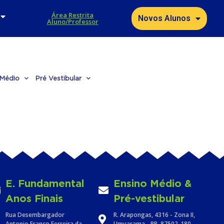
Área Restrita
Novos Alunos
Aluno/Professor
 Médio
Pré Vestibular
E. Fundamental
Ensino Médio &
Anos Finais
Pré-vestibular
Rua Desembargador
R. Arapongas, 4316 - Zona II,
Antonio Franco Ferreira da
Umuarama - PR, 87502-180