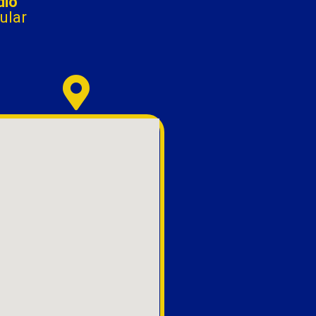
dio
ular