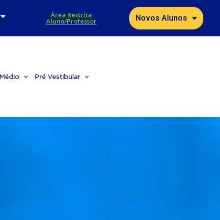
Área Restrita
Novos Alunos
Aluno/Professor
 Médio
Pré Vestibular