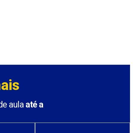
ais
 de aula
até a