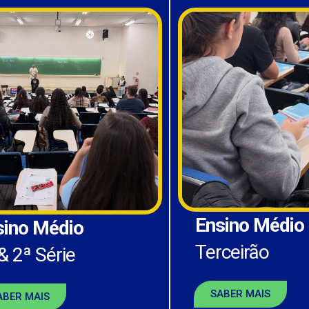
Ensino Médio
sino Médio
Terceirão
& 2ª Série
SABER MAIS
ABER MAIS