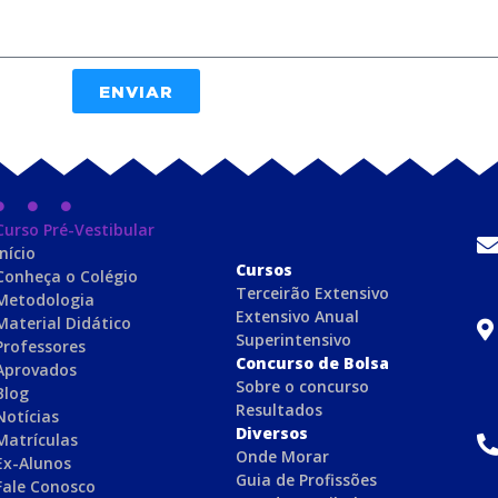
ENVIAR
Curso Pré-Vestibular
Início
C
ursos
Conheça o Colégio
Terceirão Extensivo
Metodologia
Extensivo Anual
Material Didático
Superintensivo
Professores
Concurso de Bolsa
Aprovados
Sobre o concurso
Blog
Resultados
Notícias
Diversos
Matrículas
Onde Morar
Ex-Alunos
Guia de Profissões
Fale Conosco