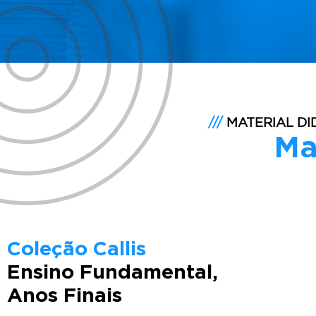
MATERIAL
///
MATERIAL DI
DIDÁTICO
Ma
Coleção Callis
Ensino Fundamental,
Anos Finais