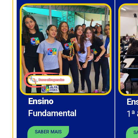
Ensino
En
Fundamental
1ª 
SABER MAIS
S