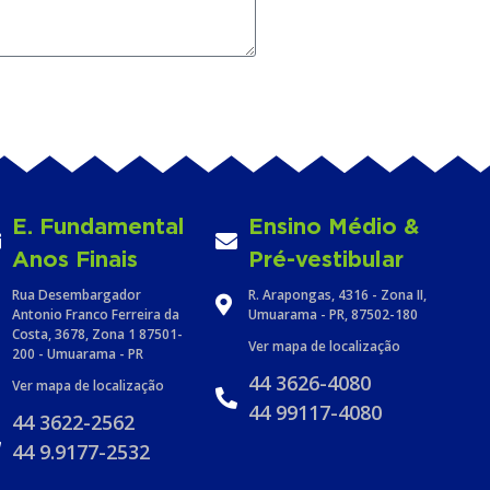
E. Fundamental
Ensino Médio &
Anos Finais
Pré-vestibular
Rua Desembargador
R. Arapongas, 4316 - Zona II,
Antonio Franco Ferreira da
Umuarama - PR, 87502-180
Costa, 3678, Zona 1 87501-
Ver mapa de localização
200 - Umuarama - PR
44 3626-4080
Ver mapa de localização
44 99117-4080
44 3622-2562
44 9.9177-2532