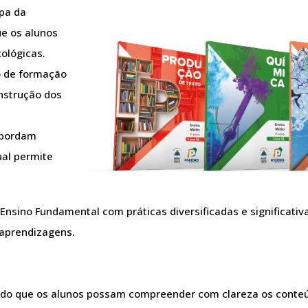
apa da
e os alunos
cológicas.
o de formação
onstrução dos
 abordam
ual permite
Ensino Fundamental com práticas diversificadas e significati
 aprendizagens.
modo que os alunos possam compreender com clareza os conteú