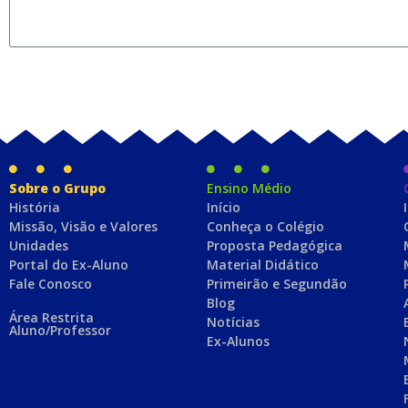
Sobre o Grupo
Ensino Médio
História
Início
Missão, Visão e Valores
Conheça o Colégio
Unidades
Proposta Pedagógica
Portal do Ex-Aluno
Material Didático
Fale Conosco
Primeirão e Segundão
Blog
Área Restrita
Notícias
Aluno/Professor
Ex-Alunos