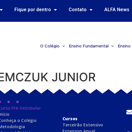
Fique por dentro
Contato
ALFA News
O Colégio
Ensino Fundamental
Ensino
EMCZUK JUNIOR
Curso Pré-Vestibular
Início
C
ursos
Conheça o Colégio
Terceirão Extensivo
Metodologia
Extensivo Anual