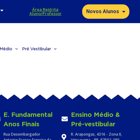
Área Restrita
Novos Alunos
Aluno/Professor
 Médio
Pré Vestibular
E. Fundamental
Ensino Médio &
Anos Finais
Pré-vestibular
Rua Desembargador
R. Arapongas, 4316 - Zona II,
Antonio Franco Ferreira da
Umuarama - PR, 87502-180