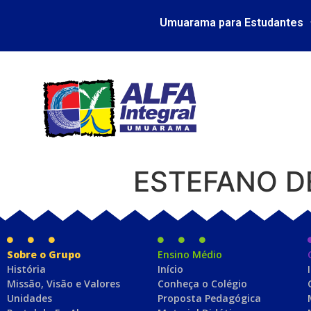
Umuarama para Estudantes
ESTEFANO D
Sobre o Grupo
Ensino Médio
História
Início
Missão, Visão e Valores
Conheça o Colégio
Unidades
Proposta Pedagógica