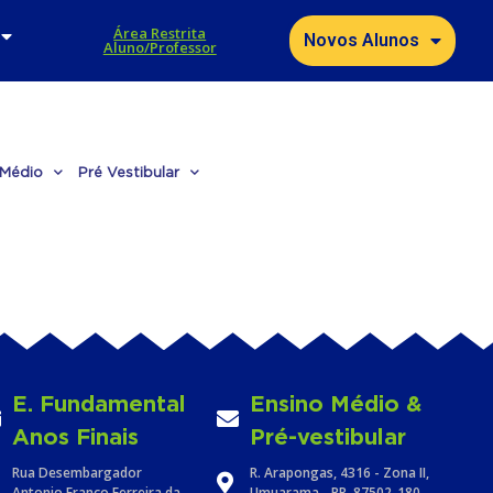
Área Restrita
Novos Alunos
Aluno/Professor
 Médio
Pré Vestibular
E. Fundamental
Ensino Médio &
Anos Finais
Pré-vestibular
Rua Desembargador
R. Arapongas, 4316 - Zona II,
Antonio Franco Ferreira da
Umuarama - PR, 87502-180