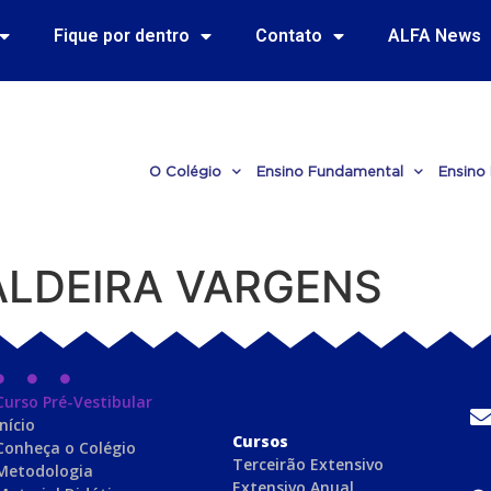
Fique por dentro
Contato
ALFA News
O Colégio
Ensino Fundamental
Ensino
ALDEIRA VARGENS
Curso Pré-Vestibular
Início
C
ursos
Conheça o Colégio
Terceirão Extensivo
Metodologia
Extensivo Anual