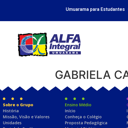
Umuarama para Estudantes
GABRIELA C
Sobre o Grupo
Ensino Médio
História
Início
Missão, Visão e Valores
Conheça o Colégio
Unidades
Proposta Pedagógica