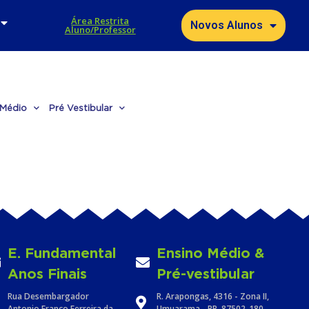
Área Restrita
Novos Alunos
Aluno/Professor
 Médio
Pré Vestibular
E. Fundamental
Ensino Médio &
Anos Finais
Pré-vestibular
Rua Desembargador
R. Arapongas, 4316 - Zona II,
Antonio Franco Ferreira da
Umuarama - PR, 87502-180