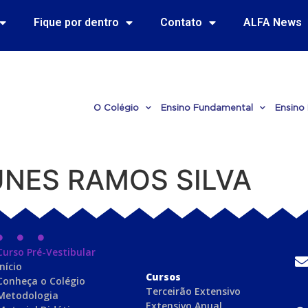
Fique por dentro
Contato
ALFA News
O Colégio
Ensino Fundamental
Ensino
NES RAMOS SILVA
Curso Pré-Vestibular
Início
C
ursos
Conheça o Colégio
Terceirão Extensivo
Metodologia
Extensivo Anual