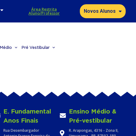
Área Restrita
Novos Alunos
Aluno/Professor
 Médio
Pré Vestibular
E. Fundamental
Ensino Médio &
Anos Finais
Pré-vestibular
Rua Desembargador
R. Arapongas, 4316 - Zona II,
Antonio Franco Ferreira da
Umuarama - PR, 87502-180