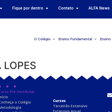
Fique por dentro
Contato
ALFA News
O Colégio
Ensino Fundamental
Ensino
A LOPES
Curso Pré-Vestibular
Início
C
ursos
Conheça o Colégio
Terceirão Extensivo
Metodologia
Extensivo Anual