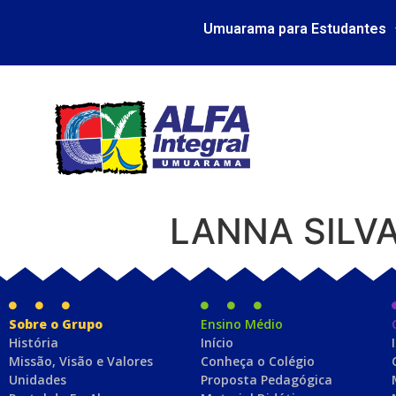
Umuarama para Estudantes
LANNA SILV
Sobre o Grupo
Ensino Médio
História
Início
Missão, Visão e Valores
Conheça o Colégio
Unidades
Proposta Pedagógica