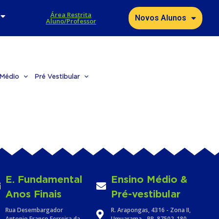
Área Restrita
Novos Alunos
Aluno/Professor
 Médio
Pré Vestibular
E. Fundamental
Ensino Médio &
Anos Finais
Pré-vestibular
Rua Desembargador
R. Arapongas, 4316 - Zona II,
Antonio Franco Ferreira da
Umuarama - PR, 87502-180