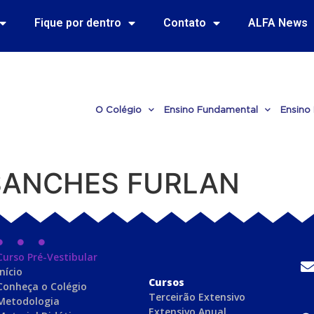
Fique por dentro
Contato
ALFA News
O Colégio
Ensino Fundamental
Ensino
SANCHES FURLAN
Curso Pré-Vestibular
Início
C
ursos
Conheça o Colégio
Terceirão Extensivo
Metodologia
Extensivo Anual