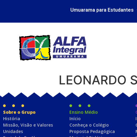
Umuarama para Estudantes
LEONARDO 
Sobre o Grupo
Ensino Médio
História
Início
Missão, Visão e Valores
Conheça o Colégio
Unidades
Proposta Pedagógica