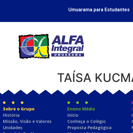
Umuarama para Estudantes
TAÍSA KUCM
Sobre o Grupo
Ensino Médio
História
Início
Missão, Visão e Valores
Conheça o Colégio
Unidades
Proposta Pedagógica