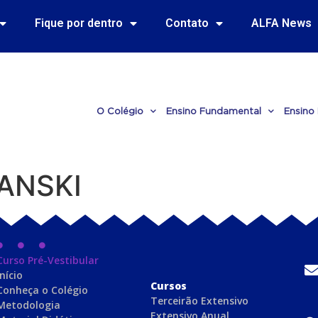
Fique por dentro
Contato
ALFA News
O Colégio
Ensino Fundamental
Ensino
ANSKI
Curso Pré-Vestibular
Início
C
ursos
Conheça o Colégio
Terceirão Extensivo
Metodologia
Extensivo Anual