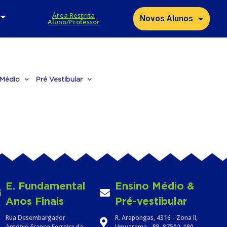
Área Restrita
Novos Alunos
Aluno/Professor
 Médio
Pré Vestibular
E. Fundamental
Ensino Médio &
Anos Finais
Pré-vestibular
Rua Desembargador
R. Arapongas, 4316 - Zona II,
Antonio Franco Ferreira da
Umuarama - PR, 87502-180