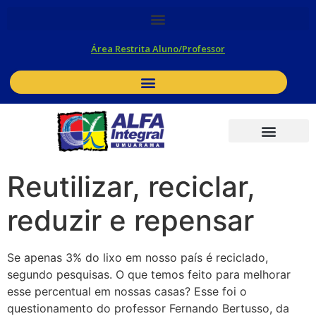
Área Restrita Aluno/Professor
Umuarama para Estudantes
Fique por dentro
Contato
Novos Alunos
ALFA News
O Colégio
Ensino Fundamental
Ensino Médio
Pré Vestibular
Reutilizar, reciclar,
reduzir e repensar
Se apenas 3% do lixo em nosso país é reciclado,
segundo pesquisas. O que temos feito para melhorar
esse percentual em nossas casas? Esse foi o
questionamento do professor Fernando Bertusso, da