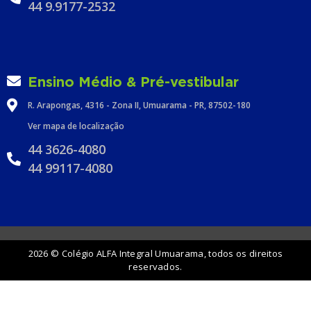
44 9.9177-2532
Ensino Médio & Pré-vestibular
R. Arapongas, 4316 - Zona II, Umuarama - PR, 87502-180
Ver mapa de localização
44 3626-4080
44 99117-4080
2026 © Colégio ALFA Integral Umuarama, todos os direitos
reservados.