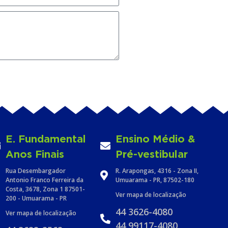
E. Fundamental
Ensino Médio &
Anos Finais
Pré-vestibular
Rua Desembargador
R. Arapongas, 4316 - Zona II,
Antonio Franco Ferreira da
Umuarama - PR, 87502-180
Costa, 3678, Zona 1 87501-
Ver mapa de localização
200 - Umuarama - PR
44 3626-4080
Ver mapa de localização
44 99117-4080