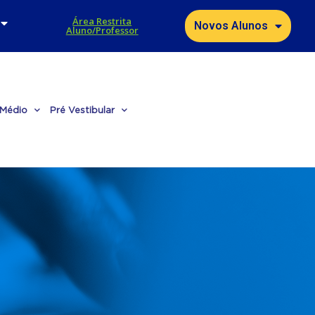
Área Restrita
Novos Alunos
Aluno/Professor
 Médio
Pré Vestibular