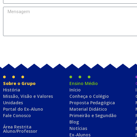
Sobre o Grupo
Ensino Médio
História
Início
Missão, Visão e Valores
Conheça o Colégio
Unidades
Proposta Pedagógica
Portal do Ex-Aluno
Material Didático
Fale Conosco
Primeirão e Segundão
Blog
Área Restrita
Notícias
Aluno/Professor
Ex-Alunos