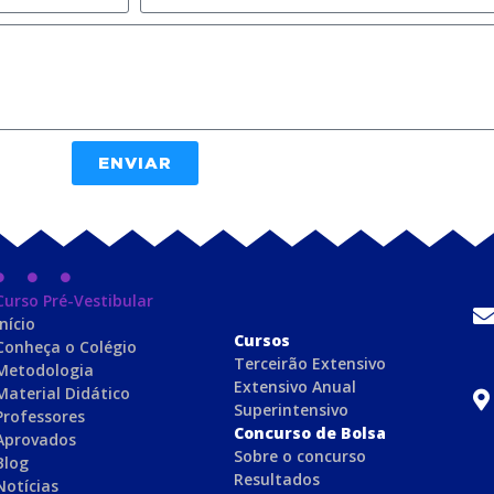
ENVIAR
Curso Pré-Vestibular
Início
C
ursos
Conheça o Colégio
Terceirão Extensivo
Metodologia
Extensivo Anual
Material Didático
Superintensivo
Professores
Concurso de Bolsa
Aprovados
Sobre o concurso
Blog
Resultados
Notícias