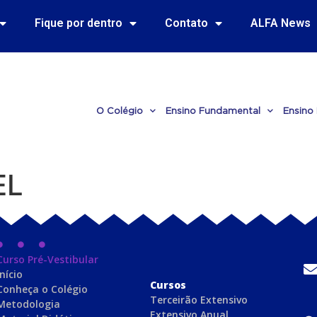
Fique por dentro
Contato
ALFA News
O Colégio
Ensino Fundamental
Ensino
EL
Curso Pré-Vestibular
Início
C
ursos
Conheça o Colégio
Terceirão Extensivo
Metodologia
Extensivo Anual