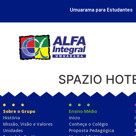
Umuarama para Estudantes
SPAZIO HOT
Sobre o Grupo
Ensino Médio
História
Início
Missão, Visão e Valores
Conheça o Colégio
Unidades
Proposta Pedagógica