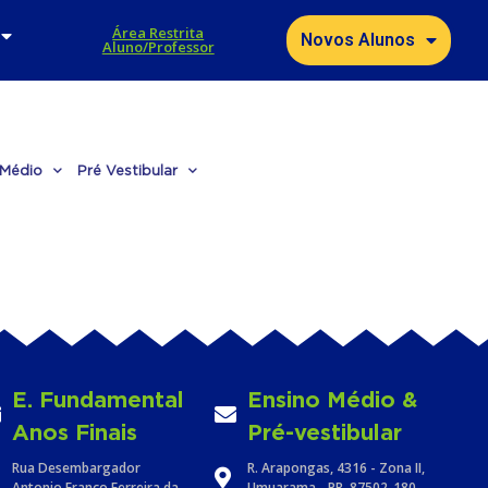
Área Restrita
Novos Alunos
Aluno/Professor
 Médio
Pré Vestibular
E. Fundamental
Ensino Médio &
Anos Finais
Pré-vestibular
Rua Desembargador
R. Arapongas, 4316 - Zona II,
Antonio Franco Ferreira da
Umuarama - PR, 87502-180