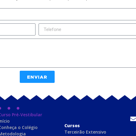
ENVIAR
Curso Pré-Vestibular
Início
C
ursos
Conheça o Colégio
Terceirão Extensivo
Metodologia