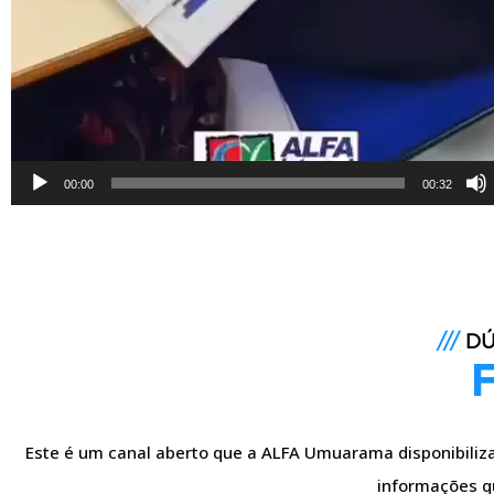
00:00
00:32
///
DÚ
Este é um canal aberto que a ALFA Umuarama disponibiliza 
informações q