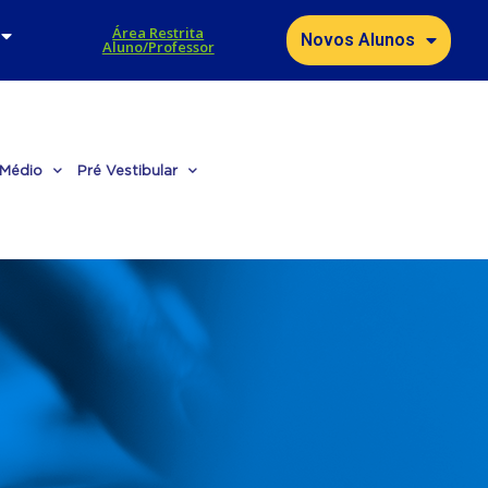
Área Restrita
Novos Alunos
Aluno/Professor
 Médio
Pré Vestibular