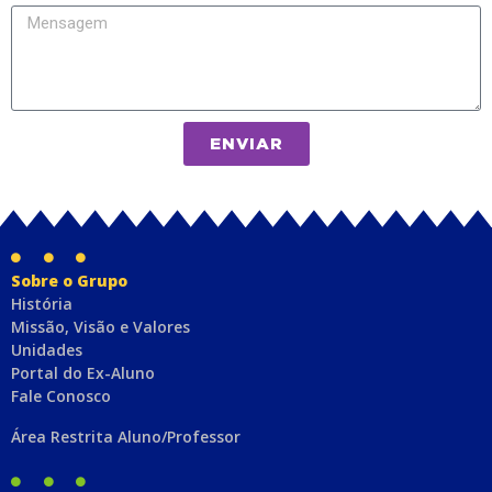
ENVIAR
Sobre o Grupo
História
Missão, Visão e Valores
Unidades
Portal do Ex-Aluno
Fale Conosco
Área Restrita Aluno/Professor