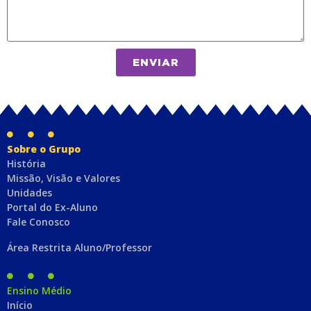
ENVIAR
Sobre o Grupo
História
Missão, Visão e Valores
Unidades
Portal do Ex-Aluno
Fale Conosco
Área Restrita Aluno/Professor
Ensino Médio
Início