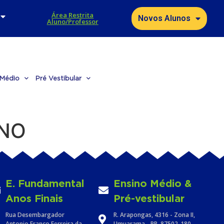
Área Restrita
Novos Alunos
Aluno/Professor
 Médio
Pré Vestibular
INO
E. Fundamental
Ensino Médio &
Anos Finais
Pré-vestibular
Rua Desembargador
R. Arapongas, 4316 - Zona II,
Antonio Franco Ferreira da
Umuarama - PR, 87502-180