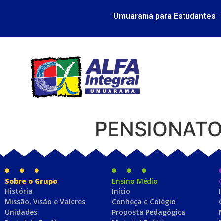
Umuarama para Estudantes
PENSIONATO
Sobre o Grupo
Ensino Médio
História
Início
Missão, Visão e Valores
Conheça o Colégio
Unidades
Proposta Pedagógica