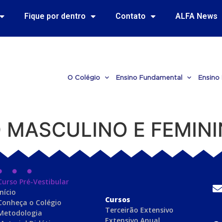
Fique por dentro
Contato
ALFA News
O Colégio
Ensino Fundamental
Ensino
 MASCULINO E FEMIN
Curso Pré-Vestibular
Início
C
ursos
Conheça o Colégio
Terceirão Extensivo
Metodologia
Extensivo Anual