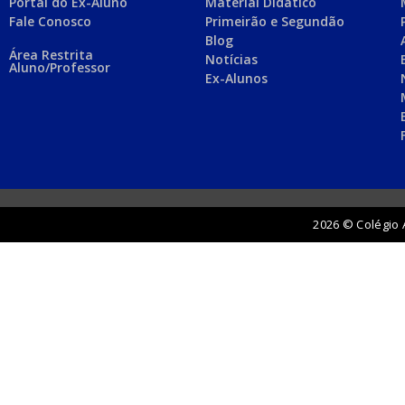
Portal do Ex-Aluno
Material Didático
Fale Conosco
Primeirão e Segundão
Blog
Área Restrita
Notícias
Aluno/Professor
Ex-Alunos
2026 © Colégio 