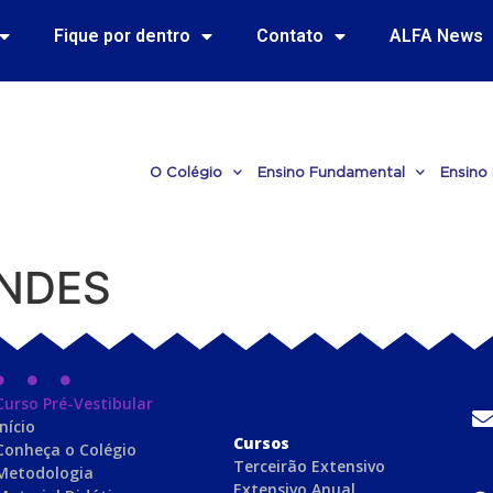
Fique por dentro
Contato
ALFA News
O Colégio
Ensino Fundamental
Ensino
NDES
Curso Pré-Vestibular
Início
C
ursos
Conheça o Colégio
Terceirão Extensivo
Metodologia
Extensivo Anual