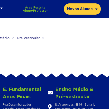
Área Restrita
Novos Alunos
Aluno/Professor
 Médio
Pré Vestibular
E. Fundamental
Ensino Médio &
Anos Finais
Pré-vestibular
Rua Desembargador
R. Arapongas, 4316 - Zona II,
Antonio Franco Ferreira da
Umuarama - PR, 87502-180