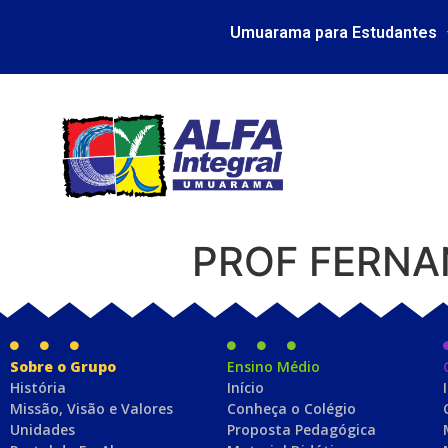
Umuarama para Estudantes
PROF FERNA
Sobre o Grupo
Ensino Médio
História
Início
Missão, Visão e Valores
Conheça o Colégio
Unidades
Proposta Pedagógica