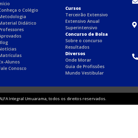
Início
C
ursos
Conheça o Colégio
Terceirão Extensivo
Metodologia
Extensivo Anual
Material Didático
Superintensivo
Professores
Concurso de Bolsa
Aprovados
Sobre o concurso
Blog
Resultados
Notícias
Diversos
Matrículas
Onde Morar
Ex-Alunos
Guia de Profissões
Fale Conosco
Mundo Vestibular
ALFA Integral Umuarama, todos os direitos reservados.