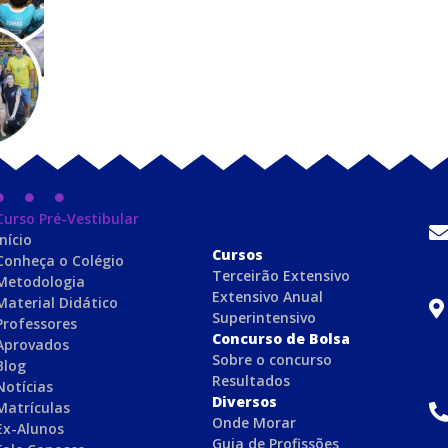
Curso Pré-Vestibular
Início
C
ursos
Conheça o Colégio
Terceirão Extensivo
Metodologia
Extensivo Anual
Material Didático
Superintensivo
Professores
Concurso de Bolsa
Aprovados
Sobre o concurso
Blog
Resultados
Notícias
Diversos
Matrículas
Onde Morar
Ex-Alunos
Guia de Profissões