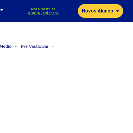
Área Restrita
Novos Alunos
Aluno/Professor
 Médio
Pré Vestibular