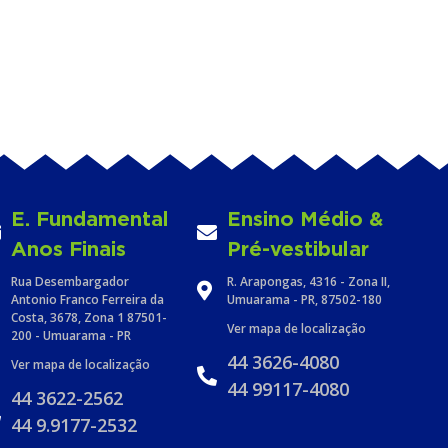
E. Fundamental
Ensino Médio &
Anos Finais
Pré-vestibular
Rua Desembargador
R. Arapongas, 4316 - Zona II,
Antonio Franco Ferreira da
Umuarama - PR, 87502-180
Costa, 3678, Zona 1 87501-
Ver mapa de localização
200 - Umuarama - PR
44 3626-4080
Ver mapa de localização
44 99117-4080
44 3622-2562
44 9.9177-2532