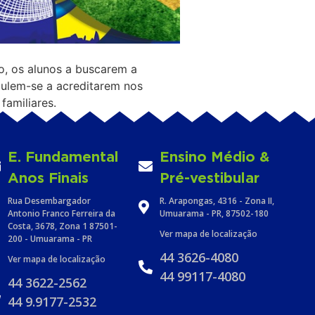
no, os alunos a buscarem a
mulem-se a acreditarem nos
amiliares.
E. Fundamental
Ensino Médio &
Anos Finais
Pré-vestibular
Rua Desembargador
R. Arapongas, 4316 - Zona II,
Antonio Franco Ferreira da
Umuarama - PR, 87502-180
Costa, 3678, Zona 1 87501-
Ver mapa de localização
200 - Umuarama - PR
44 3626-4080
Ver mapa de localização
44 99117-4080
44 3622-2562
44 9.9177-2532