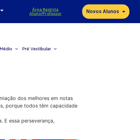
Área Restrita
Novos Alunos
Aluno/Professor
 Médio
Pré Vestibular
remiação dos melhores em notas
s, porque todos têm capacidade
. E essa perseverança,