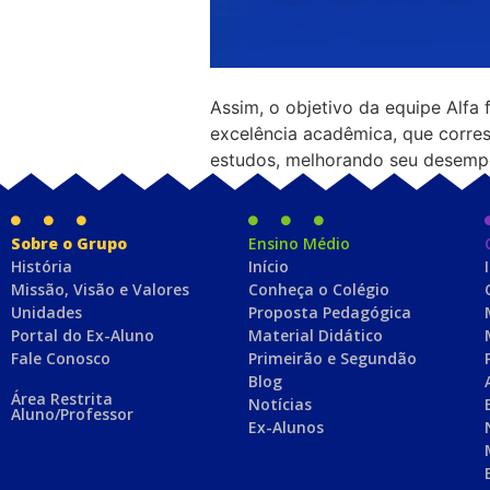
Assim, o objetivo da equipe Alfa 
excelência acadêmica, que corres
estudos, melhorando seu desempe
Sobre o Grupo
Ensino Médio
História
Início
Missão, Visão e Valores
Conheça o Colégio
Unidades
Proposta Pedagógica
Portal do Ex-Aluno
Material Didático
Fale Conosco
Primeirão e Segundão
Blog
Área Restrita
Notícias
Aluno/Professor
Ex-Alunos