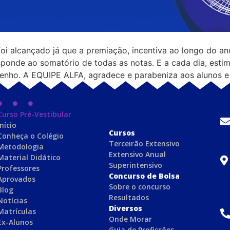
foi alcançado já que a premiação, incentiva ao longo do a
ponde ao somatório de todas as notas. E a cada dia, esti
nho. A EQUIPE ALFA, agradece e parabeniza aos alunos e f
Curso Pré-Vestibular
Início
C
ursos
Conheça o Colégio
Terceirão Extensivo
Metodologia
Extensivo Anual
Material Didático
Superintensivo
Professores
Concurso de Bolsa
Aprovados
Sobre o concurso
Blog
Resultados
Notícias
Diversos
Matrículas
Onde Morar
Ex-Alunos
Guia de Profissões