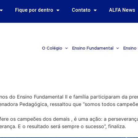
Fique por dentro
Contato
ALFA News
O Colégio
Ensino Fundamental
Ensino
nos do Ensino Fundamental II e família participaram da p
denadora Pedagógica, ressaltou que “somos todos campeõe
ifere os campeões dos demais , é uma ação: a perseverança
rança. E o resultado será sempre o sucesso”, finaliza.