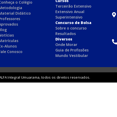
C
ursos
Conheça o Colégio
Terceirão Extensivo
Metodologia
Extensivo Anual
Material Didático
Superintensivo
Professores
Concurso de Bolsa
Aprovados
Sobre o concurso
Blog
Resultados
Notícias
Diversos
Matrículas
Onde Morar
Ex-Alunos
Guia de Profissões
Fale Conosco
Mundo Vestibular
ALFA Integral Umuarama, todos os direitos reservados.