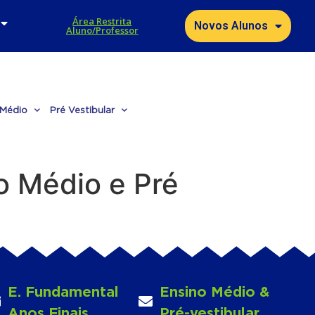
Área Restrita
Novos Alunos
Aluno/Professor
 Médio
Pré Vestibular
no Médio e Pré
E. Fundamental
Ensino Médio &
Anos Finais
Pré-vestibular